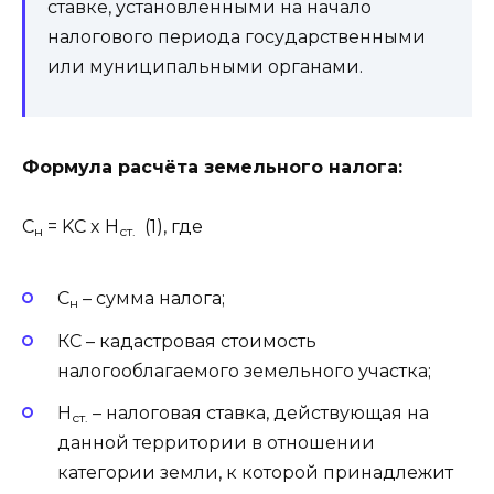
ставке, установленными на начало
налогового периода государственными
или муниципальными органами.
Формула расчёта земельного налога:
С
= KС x Н
(1), где
н
ст
.
С
– сумма налога;
н
КС – кадастровая стоимость
налогооблагаемого земельного участка;
Н
– налоговая ставка, действующая на
ст
.
данной территории в отношении
категории земли, к которой принадлежит