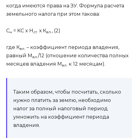
когда имеются права на ЗУ. Формула расчета
земельного налога при этом такова:
С
= KС x Н
х К
, (2)
н
ст
.
вл.
где К
– коэффициент периода владения,
вл.
равный М
/12 (отношение количества полных
вл
.
месяцев владения М
к 12 месяцам).
вл
.
Таким образом, чтобы посчитать, сколько
нужно платить за землю, необходимо
налог за полный налоговый период
умножить на коэффициент периода
владения.