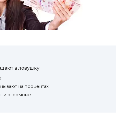
адают в ловушку
е
нывают на процентах
лги огромные