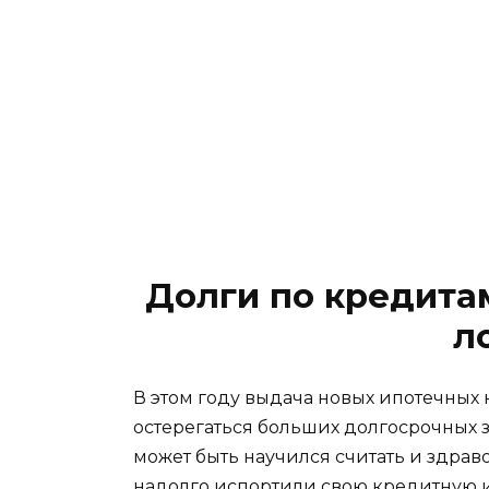
Долги по кредита
л
В этом году выдача новых ипотечных 
остерегаться больших долгосрочных 
может быть научился считать и здрав
надолго испортили свою кредитную и