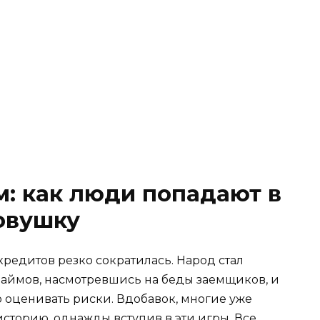
м: как люди попадают в
овушку
кредитов резко сократилась. Народ стал
займов, насмотревшись на беды заемщиков, и
о оценивать риски. Вдобавок, многие уже
сторию, однажды вступив в эти игры. Все